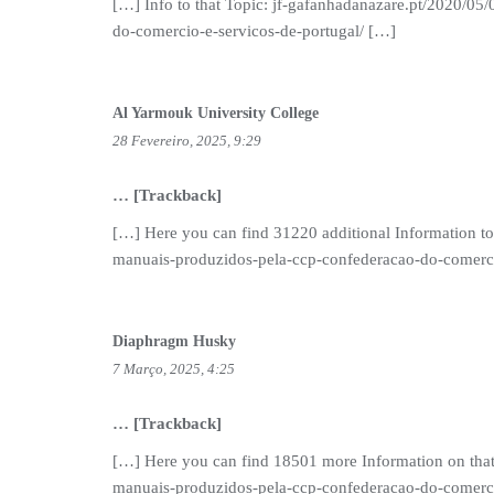
[…] Info to that Topic: jf-gafanhadanazare.pt/2020/0
do-comercio-e-servicos-de-portugal/ […]
Al Yarmouk University College
28 Fevereiro, 2025, 9:29
… [Trackback]
[…] Here you can find 31220 additional Information to
manuais-produzidos-pela-ccp-confederacao-do-comerci
Diaphragm Husky
7 Março, 2025, 4:25
… [Trackback]
[…] Here you can find 18501 more Information on that
manuais-produzidos-pela-ccp-confederacao-do-comerci