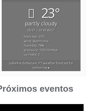
23°
partly cloudy
06:37
20:43 WEST
feels like: 23
°c
wind: 6
km/h
nne
humidity: 78
%
pressure: 1020.32
mbar
uv index: 2
Gafanha da Nazaré, PT
weather forecast for
tomorrow ▸
Próximos eventos