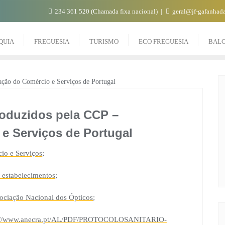
234 361 520 (Chamada fixa nacional)
geral@jf-gafanhada
QUIA
FREGUESIA
TURISMO
ECO FREGUESIA
BAL
oduzidos pela CCP –
e Serviços de Portugal
cio e Serviços
;
 estabelecimentos
;
ociação Nacional dos Ópticos
;
s://www.anecra.pt/AL/PDF/PROTOCOLOSANITARIO-