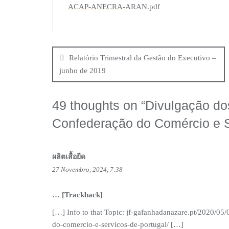
ACAP-ANECRA-
ARAN.pdf
Navegação
de
Relatório Trimestral da Gestão do Executivo –
junho de 2019
artigos
49 thoughts on “
Divulgação do
Confederação do Comércio e S
ผลิตเสื้อยืด
27 Novembro, 2024, 7:38
… [Trackback]
[…] Info to that Topic: jf-gafanhadanazare.pt/2020/0
do-comercio-e-servicos-de-portugal/ […]