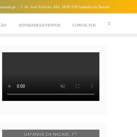
nazare.pt
Av. José Estêvão, 494, 3830-556 Gafanha da Nazaré
CÃO
ATIVIDADES/EVENTOS
CONTACTOS
GAFANHA DA NAZARÉ, PT