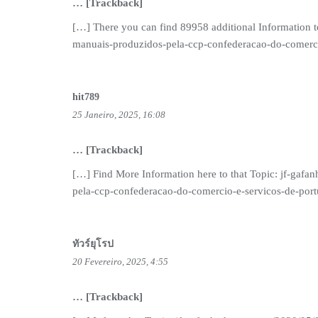
… [Trackback]
[…] There you can find 89958 additional Information t
manuais-produzidos-pela-ccp-confederacao-do-comerci
hit789
25 Janeiro, 2025, 16:08
… [Trackback]
[…] Find More Information here to that Topic: jf-gaf
pela-ccp-confederacao-do-comercio-e-servicos-de-port
ทัวร์ยุโรป
20 Fevereiro, 2025, 4:55
… [Trackback]