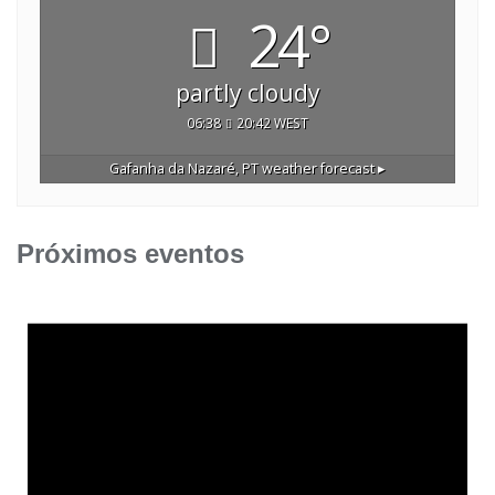
24°
partly cloudy
06:38
20:42 WEST
Gafanha da Nazaré, PT
weather forecast ▸
Próximos eventos