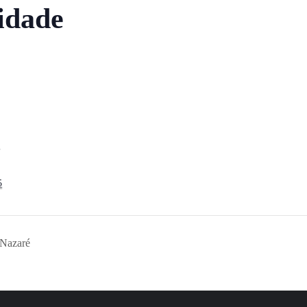
idade
S
5
 Nazaré