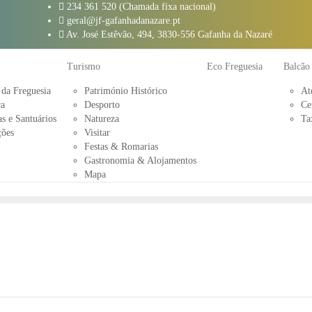
234 361 520 (Chamada fixa nacional)
geral@jf-gafanhadanazare.pt
Av. José Estêvão, 494, 3830-556 Gafanha da Nazaré
Turismo
Eco Freguesia
Balcão
 da Freguesia
Património Histórico
At
ca
Desporto
Ce
s e Santuários
Natureza
Ta
ções
Visitar
Festas & Romarias
Gastronomia & Alojamentos
Mapa