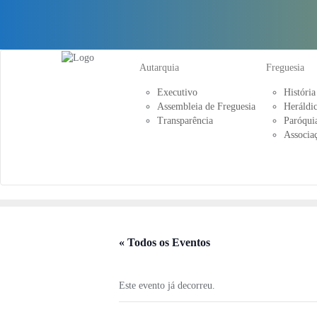
Skip
to
content
Autarquia
Freguesia
Executivo
História
Assembleia de Freguesia
Heráldi
Transparência
Paróquia
Associa
« Todos os Eventos
Este evento já decorreu.