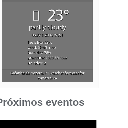
23°
partly cloudy
06:37
20:43 WEST
feels like: 23
°c
wind: 6
km/h
nne
humidity: 78
%
pressure: 1020.32
mbar
uv index: 2
Gafanha da Nazaré, PT
weather forecast for
tomorrow ▸
Próximos eventos