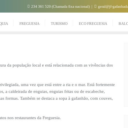
234 361 520 (Chamada fixa nacional)
geral@jf-gafanhada
QUIA
FREGUESIA
TURISMO
ECO FREGUESIA
BAL
tura da população local e está relacionada com as vivências dos
ivilegiada, uma vez que está entre a ria e o mar. Está fortemente
os, a caldeirada de enguias, enguias fritas ou de escabeche,
rsas formas. Também se destaca a sopa à gafanhão, com couves,
tos nos restaurantes da Freguesia.