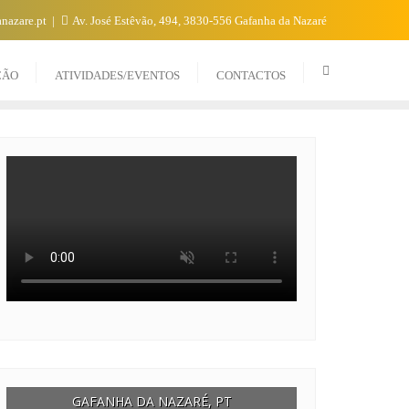
nazare.pt
Av. José Estêvão, 494, 3830-556 Gafanha da Nazaré
CÃO
ATIVIDADES/EVENTOS
CONTACTOS
GAFANHA DA NAZARÉ, PT