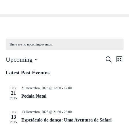
Skip
to
content
There are no upcoming eventos.
Even
Ev
Upcoming
Pesquisar
List
Vi
Selecione
Sear
Latest Past Eventos
Nav
data
and
21 Dezembro, 2025 @ 12:00
-
17:00
DEZ
View
21
Pedala Natal
2025
Navig
13 Dezembro, 2025 @ 21:30
-
23:00
DEZ
13
Espetáculo de dança: Uma Aventura de Safari
2025